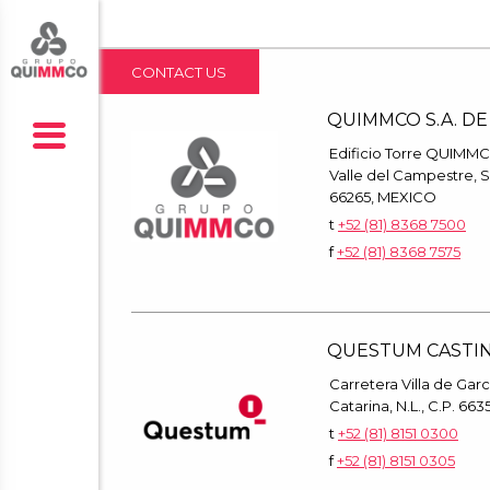
CONTACT US
QUIMMCO S.A. DE 
Edificio Torre QUIMMCO,
Valle del Campestre, S
66265, MEXICO
t
+52 (81) 8368 7500
f
+52 (81) 8368 7575
QUESTUM CASTI
Carretera Villa de Garc
Catarina, N.L., C.P. 6
t
+52 (81) 8151 0300
f
+52 (81) 8151 0305