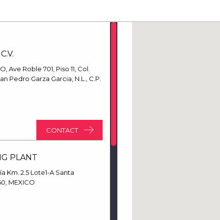
C.V.
 Ave Roble 701, Piso 11, Col.
an Pedro Garza Garcia, N.L., C.P.
CONTACT
NG PLANT
ía Km. 2.5 Lote1-A Santa
6350, MEXICO