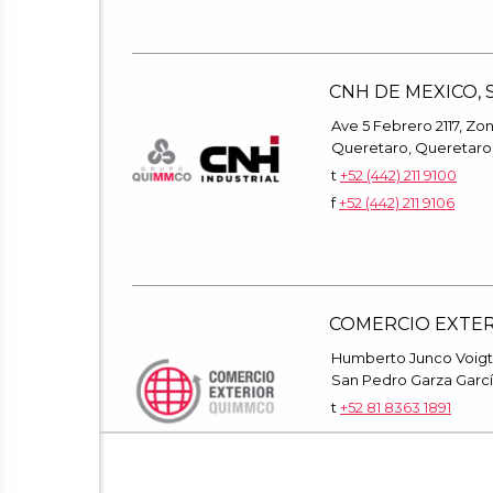
CNH DE MEXICO, S.
Ave 5 Febrero 2117, Zon
Queretaro, Queretaro,
t
+52 (442) 211 9100
f
+52 (442) 211 9106
COMERCIO EXTE
Humberto Junco Voigt 
San Pedro Garza García
t
+52 81 8363 1891